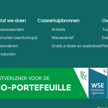
at we doen
Cases
Hulpbronnen
Ov
ewustworden
Artikels
Te
enutten (workshops)
Nieuwsbrief
Ev
evorderen
Gratis e-boek en audioboek
Per
roducten