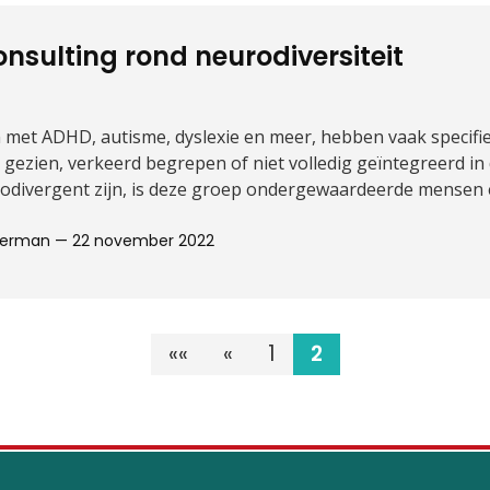
onsulting rond neurodiversiteit
et ADHD, autisme, dyslexie en meer, hebben vaak specifie
gezien, verkeerd begrepen of niet volledig geïntegreerd in
urodivergent zijn, is deze groep ondergewaardeerde mensen 
Moerman —
22 november 2022
««
«
1
2