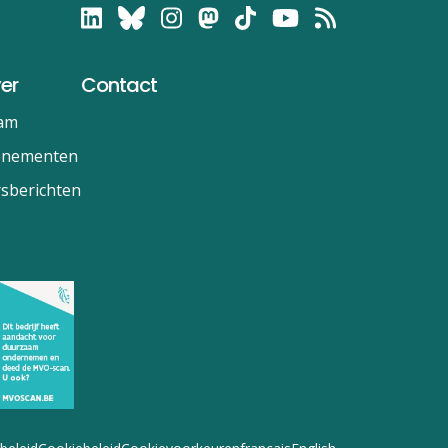
er
Contact
am
enementen
sberichten