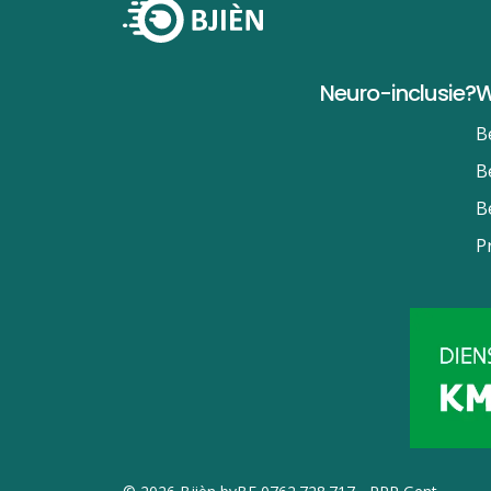
Neuro-inclusie?
W
B
B
B
P