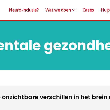
Neuro-inclusie?
Wat we doen
Cases
Hulp
ntale gezondh
e onzichtbare verschillen in het brein