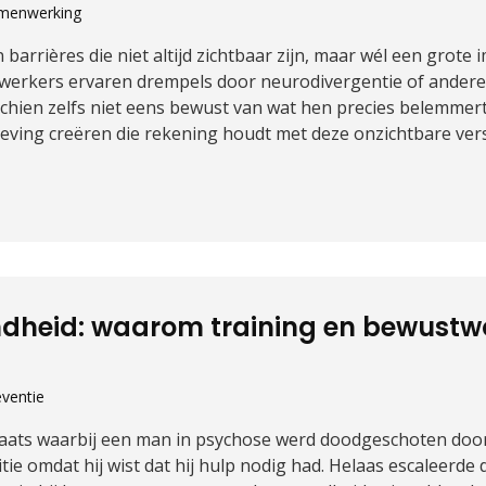
menwerking
n barrières die niet altijd zichtbaar zijn, maar wél een grot
erkers ervaren drempels door neurodivergentie of andere 
chien zelfs niet eens bewust van wat hen precies belemmert.
eving creëren die rekening houdt met deze onzichtbare vers
dheid: waarom training en bewustwor
eventie
plaats waarbij een man in psychose werd doodgeschoten door
e omdat hij wist dat hij hulp nodig had. Helaas escaleerde de