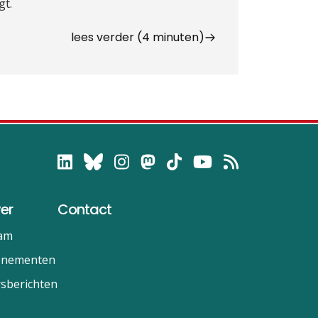
gt.
lees verder (4 minuten)
er
Contact
am
enementen
sberichten