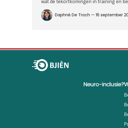
wat de tekortkomingen in training en be
Daphné De Troch —
16 september 2
Neuro-inclusie?
W
B
B
B
P