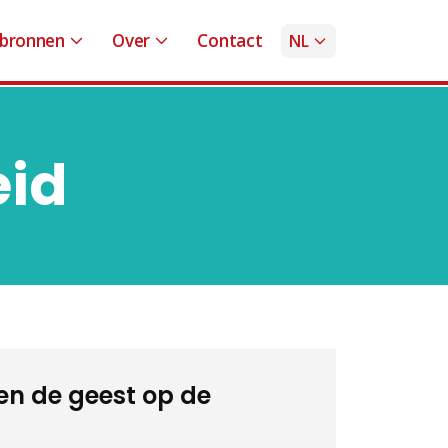
bronnen
Over
Contact
NL
eid
 en de geest op de