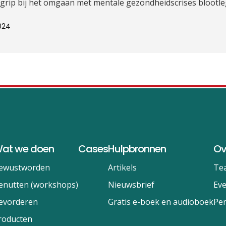
grip bij het omgaan met mentale gezondheidscrises blootle
024
at we doen
Cases
Hulpbronnen
Ov
ewustworden
Artikels
Te
enutten (workshops)
Nieuwsbrief
Ev
evorderen
Gratis e-boek en audioboek
Per
roducten