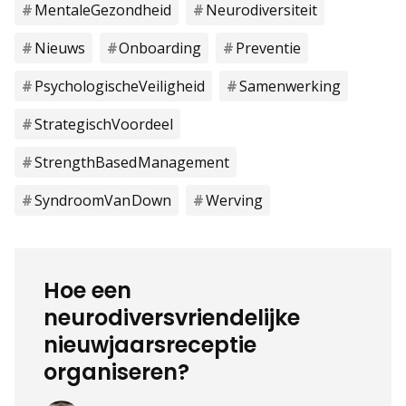
Mentale Gezondheid
Neurodiversiteit
Nieuws
Onboarding
Preventie
Psychologische Veiligheid
Samenwerking
Strategisch Voordeel
Strength Based Management
Syndroom Van Down
Werving
Hoe een
neurodiversvriendelijke
nieuwjaarsreceptie
organiseren?