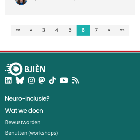
««
«
3
4
5
6
7
»
»»
Neuro-inclusie?
Wat we doen
Bewustworden
Benutten (workshops)