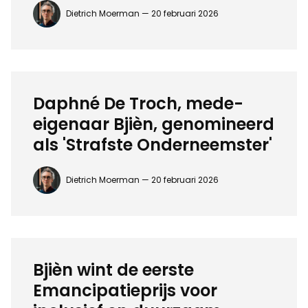
Dietrich Moerman —
20 februari 2026
Daphné De Troch, mede-
eigenaar Bjièn, genomineerd
als 'Strafste Onderneemster'
Dietrich Moerman —
20 februari 2026
Bjièn wint de eerste
Emancipatieprijs voor