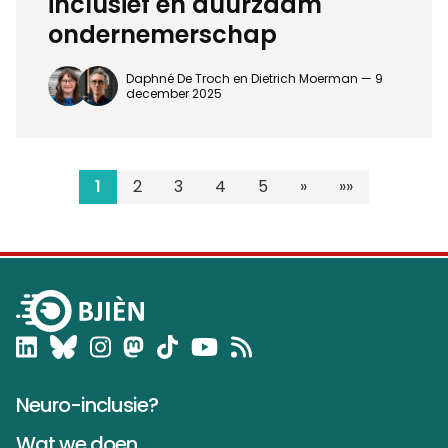
inclusief en duurzaam
ondernemerschap
Daphné De Troch en Dietrich Moerman —
9
december 2025
1
2
3
4
5
»
»»
Neuro-inclusie?
Wat we doen