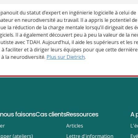
anouit du statut d’expert en ingénierie logicielle à celui de
teur en neurodiversité au travail. Il a appris le potentiel de
ue la réduction de la charge mentale lorsqu’il dirigeait des 
ciels. Il a également découvert peu à peu la valeur de la ne
tiste avec TDAH. Aujourd’hui, il aide les supérieurs et les 
 faciliter et à diriger leurs équipes pour que cette dernièr
à la neurodiversité.
Plus sur Dietrich
.
nous faisons
Cas clients
Ressources
A 
ser
Articles
L'é
pper (ateliers)
Lettre d'information
Ev