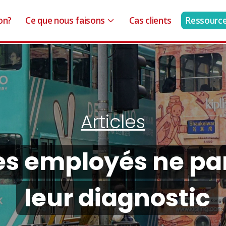
on?
Ce que nous faisons
Cas clients
Ressourc
Articles
es employés ne pa
leur diagnostic