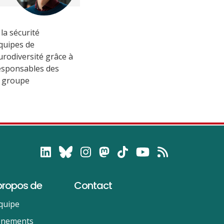
 la sécurité
équipes de
urodiversité grâce à
responsables des
e groupe
propos de
Contact
quipe
énements