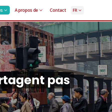
es
A propos de
Contact
FR
rtagent pas