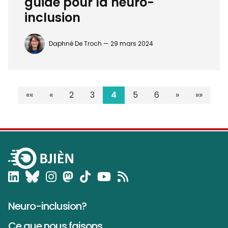
guide pour la neuro-
inclusion
Daphné De Troch —
29 mars 2024
««
«
2
3
4
5
6
»
»»
Neuro-inclusion?
Ce que nous faisons