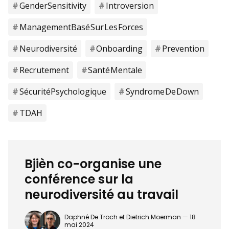
Gender Sensitivity
Introversion
Management Basé Sur Les Forces
Neurodiversité
Onboarding
Prevention
Recrutement
Santé Mentale
Sécurité Psychologique
Syndrome De Down
TDAH
Bjièn co-organise une
conférence sur la
neurodiversité au travail
Daphné De Troch et Dietrich Moerman —
18
mai 2024